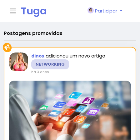
Tuga
Participar
Face
Postagens promovidas
adicionou um novo artigo
dinox
NETWORKING
há 3 anos