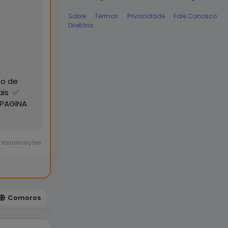
Sobre
Termos
Privacidade
Fale Conosco
Diretório
po de
ais ✅
 PAGINA
Visualizações
Comoros