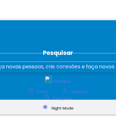
Pesquisar
a novas pessoas, crie conexões e faça novos
Veja todos os resultados
Participar
Entrar
Registrar
Pesquisar
Night Mode