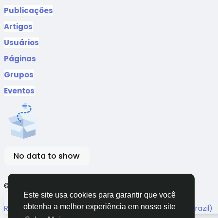
Publicações
Artigos
Usuários
Páginas
Grupos
Eventos
No data to show
© 2026 TugaFace
Portuguese
Este site usa cookies para garantir que você
English
Arabic
French
obtenha a melhor experiência em nosso site
Russian
Romaian
Portuguese (Brazil)