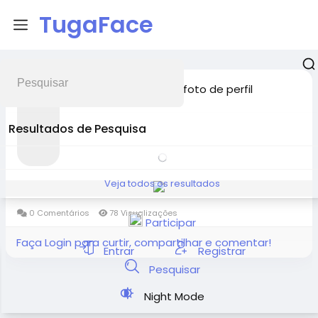
TugaFace
atualizou a foto de perfil
Hiremath
2026-05-14 06:31:13
Resultados de Pesquisa
Veja todos os resultados
0 Comentários
78 Visualizações
Participar
Faça Login para curtir, compartilhar e comentar!
Entrar
Registrar
Pesquisar
Night Mode