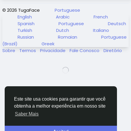
© 2026 TugaFace
Portuguese
English
Arabic
French
Spanish
Portuguese
Deutsch
Turkish
Dutch
Italiano
Russian
Romaian
Portuguese
(Brazil)
Greek
Sobre
Termos
Privacidade
Fale Conosco
Diretório
Este site usa cookies para garantir que você
obtenha a melhor experiência em nosso site
Saber Mais