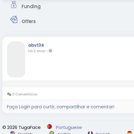
Funding
Offers
abv134
há 2 anos
-
0 Comentários
Faça Login para curtir, compartilhar e comentar!
© 2026 TugaFace
Portuguese