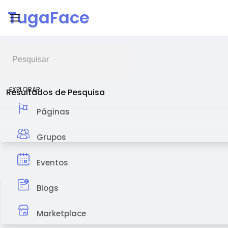
TugaFace
Feed de Notícias
EXPLORAR
Resultados de Pesquisa
Páginas
Grupos
Eventos
Blogs
Marketplace