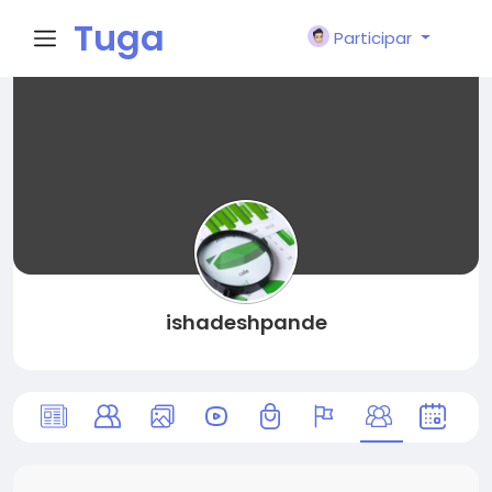
Tuga
Participar
Face
ishadeshpande