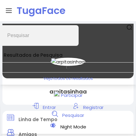
TugaFace
Resultados de Pesquisa
Veja todos os resultados
arpitasinhaa
Participar
Entrar
Registrar
Pesquisar
Linha de Tempo
Night Mode
Amigos