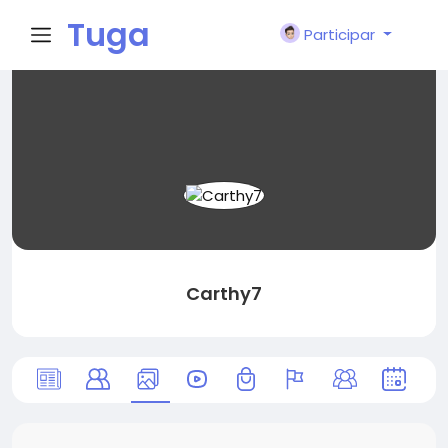
Tuga
Participar
Face
Carthy7