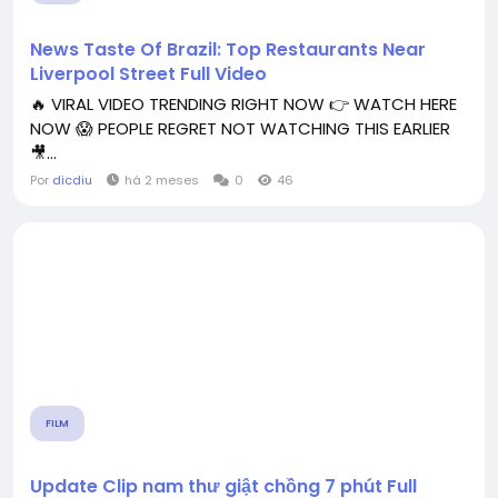
News Taste Of Brazil: Top Restaurants Near
Liverpool Street Full Video
🔥 VIRAL VIDEO TRENDING RIGHT NOW 👉 WATCH HERE
NOW 😱 PEOPLE REGRET NOT WATCHING THIS EARLIER
🎥...
Por
dicdiu
há 2 meses
0
46
FILM
Update Clip nam thư giật chồng 7 phút Full