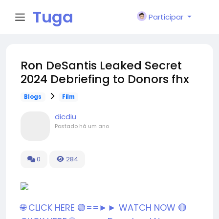
Tuga
Participar
Face
Ron DeSantis Leaked Secret
2024 Debriefing to Donors fhx
Blogs
Film
dicdiu
Postado
há um ano
0
284
🌐 CLICK HERE 🟢==►► WATCH NOW
🔴