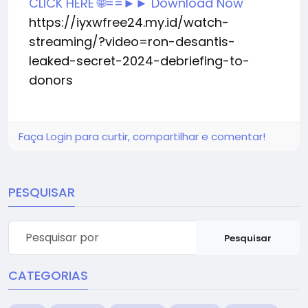
CLICK HERE 🌐==►► Download Now
https://iyxwfree24.my.id/watch-
streaming/?video=ron-desantis-
leaked-secret-2024-debriefing-to-
donors
Faça Login para curtir, compartilhar e comentar!
PESQUISAR
Pesquisar
CATEGORIAS