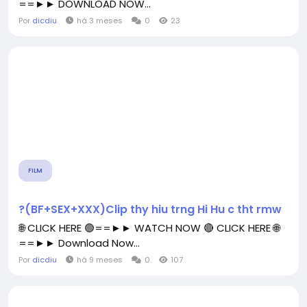
==►► DOWNLOAD NOW...
Por
dicdiu
há 3 meses
0
23
FILM
?(BF+SEX+XXX)Clip thy hiu trng Hi Hu c tht rmw
🌐 CLICK HERE 🟢==►► WATCH NOW 🔴 CLICK HERE 🌐
==►► Download Now...
Por
dicdiu
há 9 meses
0
107