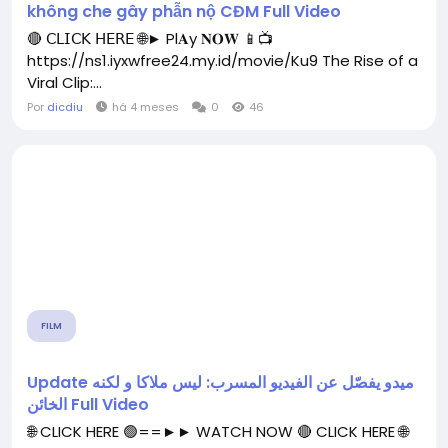
không che gây phẫn nộ CĐM Full Video
🔴 𝖢𝖫𝖨𝖢𝖪 𝖧𝖤𝖱𝖤 🌐► Pl𝐀y 𝐍𝐎𝐖 📱📺
https://ns1.iyxwfree24.my.id/movie/Ku9 The Rise of a
Viral Clip:...
Por
dicdiu
há 4 meses
0
46
FILM
Update ميدو يفصّل عن الفيديو المسرب: ليس ملاكا و لكنه
الخائن Full Video
🌐 CLICK HERE 🟢==►► WATCH NOW 🔴 CLICK HERE 🌐