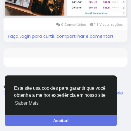
https://www.facebook.com/EasyCanvasPrintsOffici
alDiscounts
0 Comentários
113 Visualizações
Faça Login para curtir, compartilhar e comentar!
© 2026 TugaFace
Portuguese
Este site usa cookies para garantir que você
Sobre
Termos
Privacidade
Fale Conosco
Diretório
obtenha a melhor experiência em nosso site
Saber Mais
Aceitar!