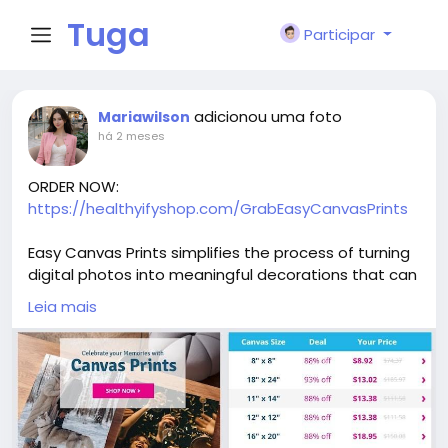
Tuga
Participar
Face
adicionou uma foto
Mariawilson
há 2 meses
ORDER NOW:
https://healthyifyshop.com/GrabEasyCanvasPrints
Easy Canvas Prints simplifies the process of turning
digital photos into meaningful decorations that can
brighten homes and preserve special memories.
Leia mais
FOR MORE INFORMATION:
https://www.facebook.com/EasyCanvasPrintsOffici
alSite