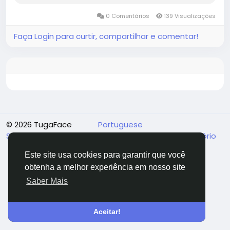
0 Comentários
139 Visualizações
Faça Login para curtir, compartilhar e comentar!
© 2026 TugaFace
Portuguese
Sobre
Termos
Privacidade
Fale Conosco
Diretório
Este site usa cookies para garantir que você
obtenha a melhor experiência em nosso site
Saber Mais
Aceitar!