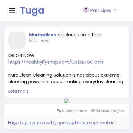
Tuga
Participar
Face
adicionou uma foto
Mariawilson
há 3 meses
ORDER NOW:
https://healthyifyshop.com/GetNuroClean
NuroClean Cleaning Solution is not about extreme
cleaning power it’s about making everyday cleaning
easier and more efficient.
Leia mais
FOR MORE INFORMATION:
0 Comentários
151 Visualizações
https://www.facebook.com/NuroCleanCleaningSolu
tionOfficial
Faça Login para curtir, compartilhar e comentar!