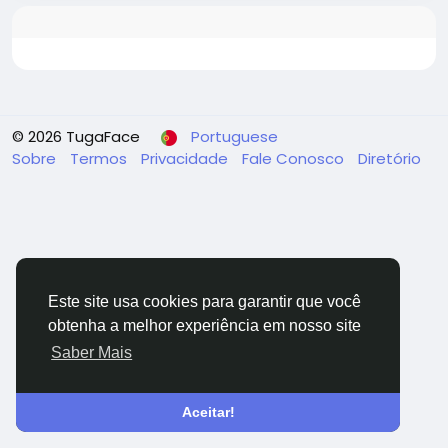
https://www.facebook.com/HealthyifyshopOfficial
https://www.facebook.com/groups/nurocleancleani
ngsolutionbuy
https://www.facebook.com/events/24892225015382
76
© 2026 TugaFace
Portuguese
Sobre
Termos
Privacidade
Fale Conosco
Diretório
Este site usa cookies para garantir que você
obtenha a melhor experiência em nosso site
Saber Mais
Aceitar!