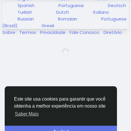
Spanish
Portuguese
Deutsch
Turkish
Dutch
Italiano
Russian
Romaian
Portuguese
(Brazil)
Greek
Sobre
Termos
Privacidade
Fale Conosco
Diretório
Este site usa cookies para garantir que você
obtenha a melhor experiência em nosso site
Saber Mais