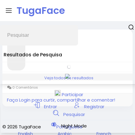
TugaFace
xtameem
2026-05-13 06:36:48
-
Resultados de Pesquisa
Veja todos os resultados
0 Comentários
Participar
Faça Login para curtir, compartilhar e comentar!
Entrar
Registrar
Pesquisar
Night Mode
© 2026 TugaFace
Portuguese
English
Arabic
French