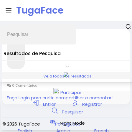
TugaFace
xtameem
2026-05-13 02:25:32
-
Resultados de Pesquisa
Veja todos os resultados
0 Comentários
Participar
Faça Login para curtir, compartilhar e comentar!
Entrar
Registrar
Pesquisar
Night Mode
© 2026 TugaFace
Portuguese
English
Arabic
French