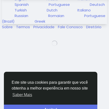
Spanish
Portuguese
Deutsch
Turkish
Dutch
Italiano
Russian
Romaian
Portuguese
(Brazil)
Greek
Sobre
Termos
Privacidade
Fale Conosco
Diretório
Este site usa cookies para garantir que você
obtenha a melhor experiência em nosso site
Saber Mais