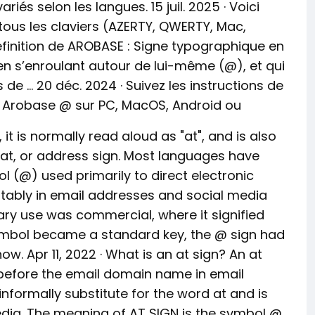
iés selon les langues. 15 juil. 2025 · Voici
ous les claviers (AZERTY, QWERTY, Mac,
éfinition de AROBASE : Signe typographique en
en s’enroulant autour de lui-même (@), et qui
e … 20 déc. 2024 · Suivez les instructions de
e Arobase @ sur PC, MacOS, Android ou
 it is normally read aloud as "at", and is also
at, or address sign. Most languages have
l (@) used primarily to direct electronic
otably in email addresses and social media
mary use was commercial, where it signified
 symbol became a standard key, the @ sign had
ow. Apr 11, 2022 · What is an at sign? An at
before the email domain name in email
nformally substitute for the word at and is
edia. The meaning of AT SIGN is the symbol @