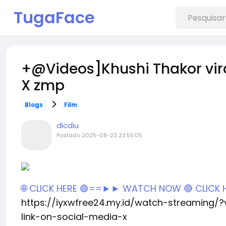
TugaFace
+@Videos]Khushi Thakor vira
X zmp
Blogs
Film
dicdiu
Postado
2025-08-23 23:55:05
🌐 CLICK HERE 🟢==►► WATCH NOW
🔴 CLICK
https://iyxwfree24.my.id/watch-streaming/?
link-on-social-media-x