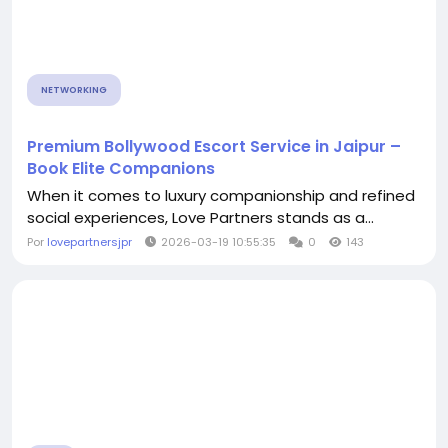
NETWORKING
Premium Bollywood Escort Service in Jaipur –
Book Elite Companions
When it comes to luxury companionship and refined
social experiences, Love Partners stands as a...
Por
lovepartnersjpr
2026-03-19 10:55:35
0
143