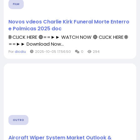
FILM
Novos vdeos Charlie Kirk Funeral Morte Enterro
e Polmicas 2025 doc
🌐 CLICK HERE 🟢==►► WATCH NOW 🔴 CLICK HERE 🌐
==►► Download Now...
Por
dicdiu
2025-10-05 17:56:50
0
294
OUTRO
Aircraft Wiper System Market Outlook &