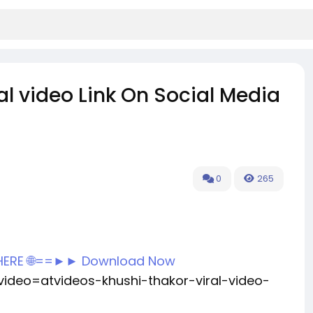
l video Link On Social Media
0
265
 HERE 🌐==►► Download Now
video=atvideos-khushi-thakor-viral-video-