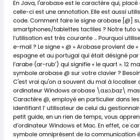
En Java, l'arobase est le caractère qui, placé
celle-ci est une annotation. Elle est aussi uti
code. Comment faire le signe arobase [@] su
smartphones/tablettes tactiles ? Notre tuto
l’utilisation est très courante … Pourquoi uti
e-mail ? Le signe « @ » Arobase provient de 
espagne et au portugal qui était désigné pa
l’arabe (ar-rub’) qui signifie « le quart ». 12 
symbole arobase @ sur votre clavier ? Besoi
C'est vrai qu'on a souvent du mal à localiser
ordinateur Windows arobase \a.ʁɔ.baz\ mascul
Caractère @, employé en particulier dans le
identifiant l’ utilisateur de celui du gestionna
petit guide, en un rien de temps, vous apprend
d’ordinateur Windows et Mac. En effet, ce car
symbole omniprésent de la communication éle