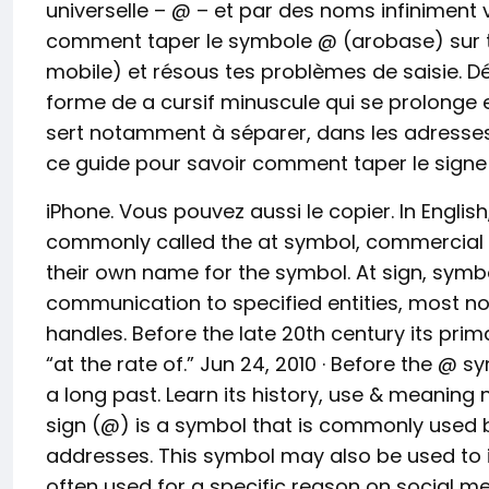
universelle – @ – et par des noms infiniment var
comment taper le symbole @ (arobase) sur t
mobile) et résous tes problèmes de saisie. D
forme de a cursif minuscule qui se prolonge 
sert notamment à séparer, dans les adresses d
ce guide pour savoir comment taper le sign
iPhone. Vous pouvez aussi le copier. In English,
commonly called the at symbol, commercial 
their own name for the symbol. At sign, symbo
communication to specified entities, most n
handles. Before the late 20th century its pri
“at the rate of.” Jun 24, 2010 · Before the @
a long past. Learn its history, use & meaning n
sign (@) is a symbol that is commonly used 
addresses. This symbol may also be used to i
often used for a specific reason on social m