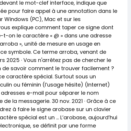
 devant le mot-clef interface, indique que
lisée pour faire appel à une annotation dans le
r Windows (PC), Mac et sur les
 vous explique comment taper ce signe dont
lise-t-on le caractère « @ » dans une adresse
« arroba », unité de mesure en usage en
r ce symbole. Ce terme arroba, venant de
mars 2025 · Vous n'arrêtez pas de chercher le
n de savoir comment le trouver facilement ?
 ce caractère spécial. Surtout sous un
in ou féminin (l’usage hésite) (Internet)
s adresses e-mail pour séparer le nom
ire de la messagerie. 30 nov. 2021 · Grâce à ce
rez à faire le signe arobase sur un clavier
actère spécial est un … L’arobase, aujourd’hui
ctronique, se définit par une forme