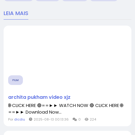
LEIA MAIS
FILM
archita pukham video xjz
🌐 CLICK HERE 🟢==►► WATCH NOW 🔴 CLICK HERE 🌐
==►► Download Now...
Por
dicdiu
2025-08-13 00:13:36
0
224